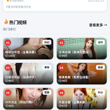
4.5
94万
2021/01/13
#冒险#电视剧#日本
热门视频
查看更多 →
热门排行
科幻
动作
#
1
#
2
暗夜信号塔（全集未删）
深海追缉（高清完整版）
100万
99万
爱情
悬疑
#
3
#
4
白昼逆风局（国语中字）
南渡悬案（免费在线看）
99万
98万
犯罪
科幻
#
5
#
6
冷月追击（院线同期）
月面迷雾（全集未删）
98万
97万