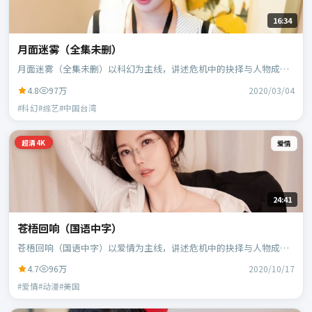
16:34
月面迷雾（全集未删）
月面迷雾（全集未删）以科幻为主线，讲述危机中的抉择与人物成
长；中国台湾班底，郭帆执导，周冬雨、白宇等主演。
4.8
97万
2020/03/04
#科幻#综艺#中国台湾
超清4K
爱情
24:41
苍梧回响（国语中字）
苍梧回响（国语中字）以爱情为主线，讲述危机中的抉择与人物成
长；美国班底，宁浩执导，凯特·布兰切特、蕾雅·赛杜等主演。
4.7
96万
2020/10/17
#爱情#动漫#美国