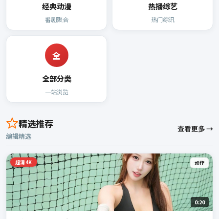
经典动漫
热播综艺
番剧聚合
热门综讯
全
全部分类
一站浏览
精选推荐
查看更多 →
编辑精选
超清4K
动作
0:20