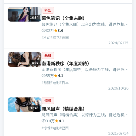
科幻
暮色笔记（全集未删）
16:34
暮色笔记（全集未删）以科幻为主线，讲述危机中
的抉择与人物成长；德国班底，郭帆执导，倪妮、
32万
3.6
刘昊然等主演。
#科幻#综艺#德国
2024/02/25
悬疑
南港新秩序（年度期待）
8:07
南港新秩序（年度期待）以悬疑为主线，讲述危机
中的抉择与人物成长；日本班底，管虎执导，张
55万
4.1
译、秦昊等主演。
#悬疑#电影#日本
2020/10/26
惊悚
飓风回声（精编合集）
32:43
飓风回声（精编合集）以惊悚为主线，讲述危机中
的抉择与人物成长；巴西班底，陈凯歌执导，于和
3.4万
4.1
伟、黄政民等主演。
#惊悚#电影#巴西
2021/03/14