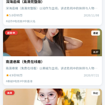
深海追缉（高清完整版）
深海追缉（高清完整版）以动作为主线，讲述危机中的抉择与人物成
长；中国大陆班底，徐克执导，段奕宏、范伟等主演。
5.0
99万
2020/11/08
#动作#电视剧#中国大陆
超清4K
悬疑
8:27
南渡悬案（免费在线看）
南渡悬案（免费在线看）以悬疑为主线，讲述危机中的抉择与人物成
长；中国香港班底，乌尔善执导，刘德华、段奕宏等主演。
4.9
98万
2020/07/21
#悬疑#电影#中国香港
高清
科幻