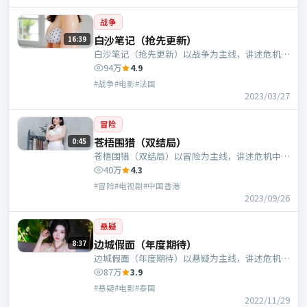
战争
白沙笔记（抢先更新）
16:39
白沙笔记（抢先更新）以战争为主线，讲述危机中
的抉择与人物成长；法国班底，文牧野执导，沈
94万
4.9
腾、基里安·墨菲等主演。
#战争#电影#法国
2023/03/27
冒险
苍梧围猎（双结局）
0:45
苍梧围猎（双结局）以冒险为主线，讲述危机中的
抉择与人物成长；中国香港班底，是枝裕和执导，
40万
4.3
马丽、梁朝伟等主演。
#冒险#电视剧#中国香港
2023/09/26
悬疑
边城假面（年度期待）
8:37
边城假面（年度期待）以悬疑为主线，讲述危机中
的抉择与人物成长；泰国班底，管虎执导，周冬
87万
3.9
雨、杨紫琼等主演。
#悬疑#电影#泰国
2022/11/29