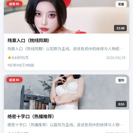
超清4K
犯罪
32:48
残章入口（院线同期）
残章入口（院线同期）以犯罪为主线，讲述危机中的抉择与人物成
长；韩国班底，林超贤执导，胡歌、黄政民等主演。
4.6
95万
2020/06/29
#犯罪#综艺#韩国
超清4K
冒险
0:55
绝密十字口（热播推荐）
绝密十字口（热播推荐）以冒险为主线，讲述危机中的抉择与人物成
长；日本班底，贾樟柯执导，黄政民、谭卓等主演。