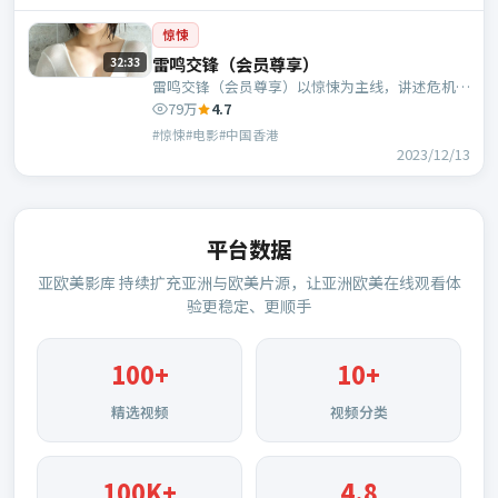
惊悚
雷鸣交锋（会员尊享）
32:33
雷鸣交锋（会员尊享）以惊悚为主线，讲述危机中
的抉择与人物成长；中国香港班底，吕行执导，刘
79万
4.7
德华、汤唯等主演。
#惊悚#电影#中国香港
2023/12/13
平台数据
亚欧美影库
持续扩充亚洲与欧美片源，让亚洲欧美在线观看体
验更稳定、更顺手
100
+
10+
精选视频
视频分类
100K+
4.8