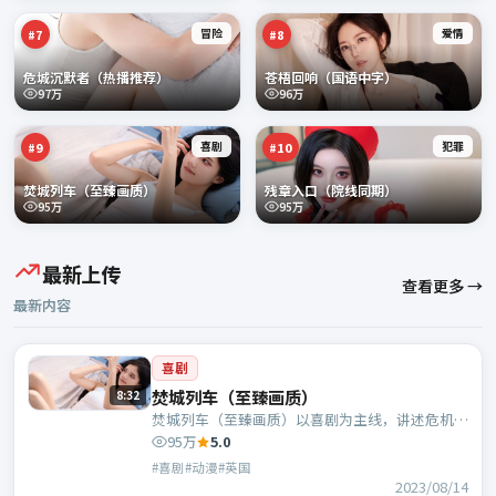
冒险
爱情
#
7
#
8
危城沉默者（热播推荐）
苍梧回响（国语中字）
97万
96万
喜剧
犯罪
#
9
#
10
焚城列车（至臻画质）
残章入口（院线同期）
95万
95万
最新上传
查看更多 →
最新内容
喜剧
焚城列车（至臻画质）
8:32
焚城列车（至臻画质）以喜剧为主线，讲述危机中
的抉择与人物成长；英国班底，毕赣执导，长泽雅
95万
5.0
美、杨紫琼等主演。
#喜剧#动漫#英国
2023/08/14